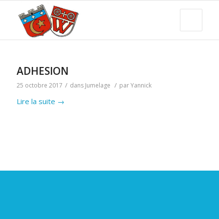
ADHESION
/
/
25 octobre 2017
dans
Jumelage
par
Yannick
Lire la suite
→