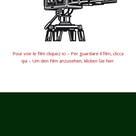
Pour voir le film cliquez ici – Per guardare il film, clicca
qui – Um den Film anzusehen, klicken Sie hier.